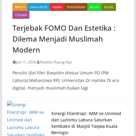
BERITA
GAYA HIDUP
KAJIAN
PENDIDIKAN
RELIGI
SOSIAL
TULISAN
Terjebak FOMO Dan Estetika :
Dilema Menjadi Muslimah
Modern
Juli 11, 2026
Redaksi Ruang Kaji
Penulis Ijlal Fikri Rasyidin (Ketua Umum PD IPM
Labura) Mahasiswa RPL Universitas Dr.Hamka Di era
digital, menjadi muslimah bukan lagi
Sinergi Filantropi: IMM se-Unimed
dan Lazismu Labura Salurkan
Sembako di Masjid Taqwa Kuala
Beringin