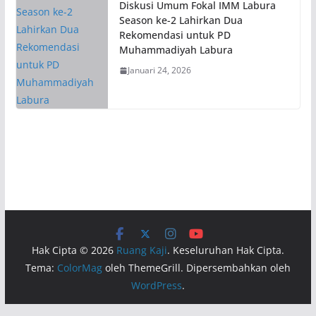
Diskusi Umum Fokal IMM Labura
Season ke-2 Lahirkan Dua
Rekomendasi untuk PD
Muhammadiyah Labura
Januari 24, 2026
Hak Cipta © 2026
Ruang Kaji
. Keseluruhan Hak Cipta.
Tema:
ColorMag
oleh ThemeGrill. Dipersembahkan oleh
WordPress
.