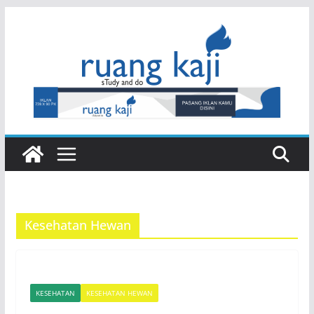
Skip
to
content
Kesehatan Hewan
KESEHATAN
KESEHATAN HEWAN