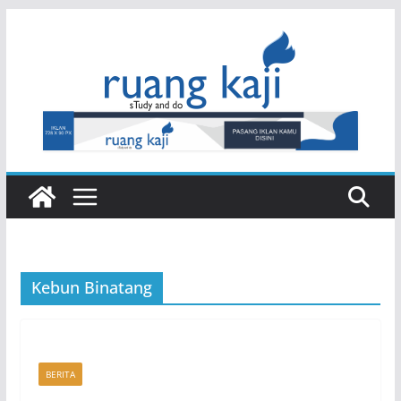
Skip
to
content
Kebun Binatang
BERITA