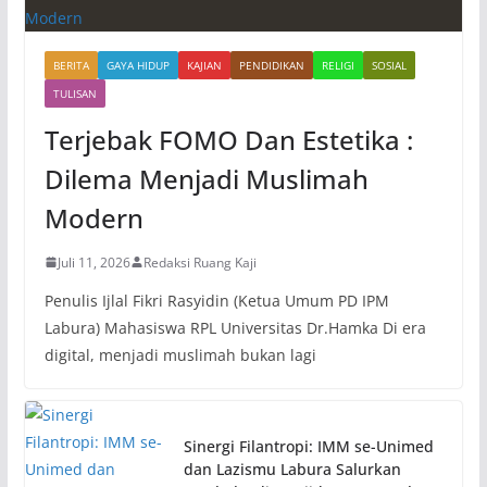
BERITA
GAYA HIDUP
KAJIAN
PENDIDIKAN
RELIGI
SOSIAL
TULISAN
Terjebak FOMO Dan Estetika :
Dilema Menjadi Muslimah
Modern
Juli 11, 2026
Redaksi Ruang Kaji
Penulis Ijlal Fikri Rasyidin (Ketua Umum PD IPM
Labura) Mahasiswa RPL Universitas Dr.Hamka Di era
digital, menjadi muslimah bukan lagi
Sinergi Filantropi: IMM se-Unimed
dan Lazismu Labura Salurkan