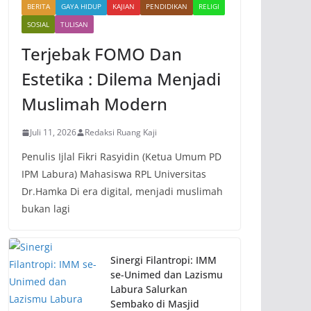
BERITA
GAYA HIDUP
KAJIAN
PENDIDIKAN
RELIGI
SOSIAL
TULISAN
Terjebak FOMO Dan
Estetika : Dilema Menjadi
Muslimah Modern
Juli 11, 2026
Redaksi Ruang Kaji
Penulis Ijlal Fikri Rasyidin (Ketua Umum PD
IPM Labura) Mahasiswa RPL Universitas
Dr.Hamka Di era digital, menjadi muslimah
bukan lagi
Sinergi Filantropi: IMM
se-Unimed dan Lazismu
Labura Salurkan
Sembako di Masjid