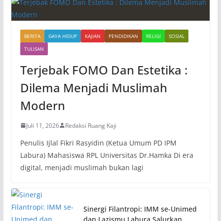
BERITA
GAYA HIDUP
KAJIAN
PENDIDIKAN
RELIGI
SOSIAL
TULISAN
Terjebak FOMO Dan Estetika :
Dilema Menjadi Muslimah
Modern
Juli 11, 2026
Redaksi Ruang Kaji
Penulis Ijlal Fikri Rasyidin (Ketua Umum PD IPM
Labura) Mahasiswa RPL Universitas Dr.Hamka Di era
digital, menjadi muslimah bukan lagi
Sinergi Filantropi: IMM se-Unimed
dan Lazismu Labura Salurkan