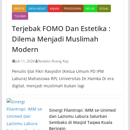
BERITA
GAYA HIDUP
KAJIAN
PENDIDIKAN
RELIGI
SOSIAL
TULISAN
Terjebak FOMO Dan Estetika :
Dilema Menjadi Muslimah
Modern
Juli 11, 2026
Redaksi Ruang Kaji
Penulis Ijlal Fikri Rasyidin (Ketua Umum PD IPM
Labura) Mahasiswa RPL Universitas Dr.Hamka Di era
digital, menjadi muslimah bukan lagi
Sinergi Filantropi: IMM se-Unimed
dan Lazismu Labura Salurkan
Sembako di Masjid Taqwa Kuala
Beringin