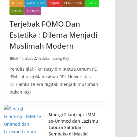
BERITA
GAYA HIDUP
KAJIAN
PENDIDIKAN
RELIGI
SOSIAL
TULISAN
Terjebak FOMO Dan
Estetika : Dilema Menjadi
Muslimah Modern
Juli 11, 2026
Redaksi Ruang Kaji
Penulis Ijlal Fikri Rasyidin (Ketua Umum PD
IPM Labura) Mahasiswa RPL Universitas
Dr.Hamka Di era digital, menjadi muslimah
bukan lagi
Sinergi Filantropi: IMM
se-Unimed dan Lazismu
Labura Salurkan
Sembako di Masjid