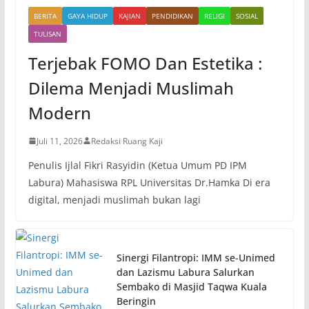
BERITA
GAYA HIDUP
KAJIAN
PENDIDIKAN
RELIGI
SOSIAL
TULISAN
Terjebak FOMO Dan Estetika :
Dilema Menjadi Muslimah
Modern
Juli 11, 2026
Redaksi Ruang Kaji
Penulis Ijlal Fikri Rasyidin (Ketua Umum PD IPM
Labura) Mahasiswa RPL Universitas Dr.Hamka Di era
digital, menjadi muslimah bukan lagi
Sinergi Filantropi: IMM se-Unimed
dan Lazismu Labura Salurkan
Sembako di Masjid Taqwa Kuala
Beringin