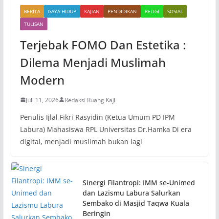
BERITA
GAYA HIDUP
KAJIAN
PENDIDIKAN
RELIGI
SOSIAL
TULISAN
Terjebak FOMO Dan Estetika :
Dilema Menjadi Muslimah
Modern
Juli 11, 2026
Redaksi Ruang Kaji
Penulis Ijlal Fikri Rasyidin (Ketua Umum PD IPM
Labura) Mahasiswa RPL Universitas Dr.Hamka Di era
digital, menjadi muslimah bukan lagi
Sinergi Filantropi: IMM se-Unimed
dan Lazismu Labura Salurkan
Sembako di Masjid Taqwa Kuala
Beringin