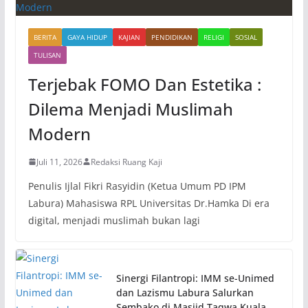
BERITA
GAYA HIDUP
KAJIAN
PENDIDIKAN
RELIGI
SOSIAL
TULISAN
Terjebak FOMO Dan Estetika :
Dilema Menjadi Muslimah
Modern
Juli 11, 2026
Redaksi Ruang Kaji
Penulis Ijlal Fikri Rasyidin (Ketua Umum PD IPM
Labura) Mahasiswa RPL Universitas Dr.Hamka Di era
digital, menjadi muslimah bukan lagi
Sinergi Filantropi: IMM se-Unimed
dan Lazismu Labura Salurkan
Sembako di Masjid Taqwa Kuala