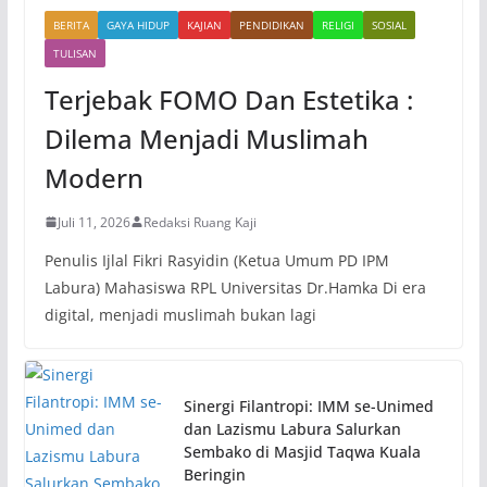
BERITA
GAYA HIDUP
KAJIAN
PENDIDIKAN
RELIGI
SOSIAL
TULISAN
Terjebak FOMO Dan Estetika :
Dilema Menjadi Muslimah
Modern
Juli 11, 2026
Redaksi Ruang Kaji
Penulis Ijlal Fikri Rasyidin (Ketua Umum PD IPM
Labura) Mahasiswa RPL Universitas Dr.Hamka Di era
digital, menjadi muslimah bukan lagi
Sinergi Filantropi: IMM se-Unimed
dan Lazismu Labura Salurkan
Sembako di Masjid Taqwa Kuala
Beringin