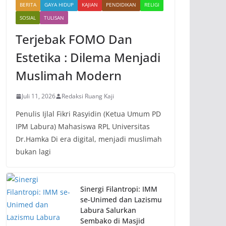
BERITA
GAYA HIDUP
KAJIAN
PENDIDIKAN
RELIGI
SOSIAL
TULISAN
Terjebak FOMO Dan
Estetika : Dilema Menjadi
Muslimah Modern
Juli 11, 2026
Redaksi Ruang Kaji
Penulis Ijlal Fikri Rasyidin (Ketua Umum PD
IPM Labura) Mahasiswa RPL Universitas
Dr.Hamka Di era digital, menjadi muslimah
bukan lagi
Sinergi Filantropi: IMM
se-Unimed dan Lazismu
Labura Salurkan
Sembako di Masjid