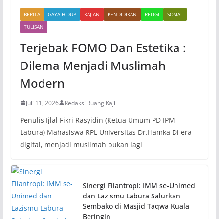
BERITA
GAYA HIDUP
KAJIAN
PENDIDIKAN
RELIGI
SOSIAL
TULISAN
Terjebak FOMO Dan Estetika :
Dilema Menjadi Muslimah
Modern
Juli 11, 2026
Redaksi Ruang Kaji
Penulis Ijlal Fikri Rasyidin (Ketua Umum PD IPM
Labura) Mahasiswa RPL Universitas Dr.Hamka Di era
digital, menjadi muslimah bukan lagi
Sinergi Filantropi: IMM se-Unimed
dan Lazismu Labura Salurkan
Sembako di Masjid Taqwa Kuala
Beringin