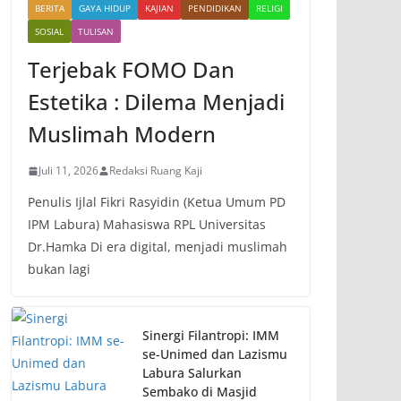
BERITA
GAYA HIDUP
KAJIAN
PENDIDIKAN
RELIGI
SOSIAL
TULISAN
Terjebak FOMO Dan
Estetika : Dilema Menjadi
Muslimah Modern
Juli 11, 2026
Redaksi Ruang Kaji
Penulis Ijlal Fikri Rasyidin (Ketua Umum PD
IPM Labura) Mahasiswa RPL Universitas
Dr.Hamka Di era digital, menjadi muslimah
bukan lagi
Sinergi Filantropi: IMM
se-Unimed dan Lazismu
Labura Salurkan
Sembako di Masjid