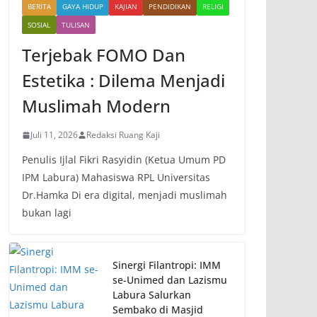
BERITA
GAYA HIDUP
KAJIAN
PENDIDIKAN
RELIGI
SOSIAL
TULISAN
Terjebak FOMO Dan
Estetika : Dilema Menjadi
Muslimah Modern
Juli 11, 2026
Redaksi Ruang Kaji
Penulis Ijlal Fikri Rasyidin (Ketua Umum PD
IPM Labura) Mahasiswa RPL Universitas
Dr.Hamka Di era digital, menjadi muslimah
bukan lagi
Sinergi Filantropi: IMM
se-Unimed dan Lazismu
Labura Salurkan
Sembako di Masjid