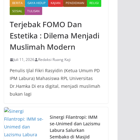
BERITA
GAYA HIDUP
KAJIAN
PENDIDIKAN
RELIGI
SOSIAL
TULISAN
Terjebak FOMO Dan
Estetika : Dilema Menjadi
Muslimah Modern
Juli 11, 2026
Redaksi Ruang Kaji
Penulis Ijlal Fikri Rasyidin (Ketua Umum PD
IPM Labura) Mahasiswa RPL Universitas
Dr.Hamka Di era digital, menjadi muslimah
bukan lagi
Sinergi Filantropi: IMM
se-Unimed dan Lazismu
Labura Salurkan
Sembako di Masjid