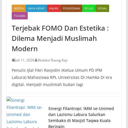
BERITA
GAYA HIDUP
KAJIAN
PENDIDIKAN
RELIGI
SOSIAL
TULISAN
Terjebak FOMO Dan Estetika :
Dilema Menjadi Muslimah
Modern
Juli 11, 2026
Redaksi Ruang Kaji
Penulis Ijlal Fikri Rasyidin (Ketua Umum PD IPM
Labura) Mahasiswa RPL Universitas Dr.Hamka Di era
digital, menjadi muslimah bukan lagi
Sinergi Filantropi: IMM se-Unimed
dan Lazismu Labura Salurkan
Sembako di Masjid Taqwa Kuala
Beringin