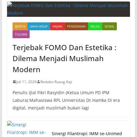
BERITA
GAYA HIDUP
KAJIAN
PENDIDIKAN
RELIGI
SOSIAL
TULISAN
Terjebak FOMO Dan Estetika :
Dilema Menjadi Muslimah
Modern
Juli 11, 2026
Redaksi Ruang Kaji
Penulis Ijlal Fikri Rasyidin (Ketua Umum PD IPM
Labura) Mahasiswa RPL Universitas Dr.Hamka Di era
digital, menjadi muslimah bukan lagi
Sinergi Filantropi: IMM se-Unimed