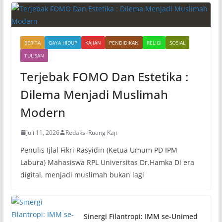
BERITA
GAYA HIDUP
KAJIAN
PENDIDIKAN
RELIGI
SOSIAL
TULISAN
Terjebak FOMO Dan Estetika :
Dilema Menjadi Muslimah
Modern
Juli 11, 2026
Redaksi Ruang Kaji
Penulis Ijlal Fikri Rasyidin (Ketua Umum PD IPM
Labura) Mahasiswa RPL Universitas Dr.Hamka Di era
digital, menjadi muslimah bukan lagi
Sinergi Filantropi: IMM se-Unimed