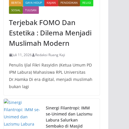
BERITA
GAYA HIDUP
KAJIAN
PENDIDIKAN
RELIGI
SOSIAL
TULISAN
Terjebak FOMO Dan
Estetika : Dilema Menjadi
Muslimah Modern
Juli 11, 2026
Redaksi Ruang Kaji
Penulis Ijlal Fikri Rasyidin (Ketua Umum PD
IPM Labura) Mahasiswa RPL Universitas
Dr.Hamka Di era digital, menjadi muslimah
bukan lagi
Sinergi Filantropi: IMM
se-Unimed dan Lazismu
Labura Salurkan
Sembako di Masjid