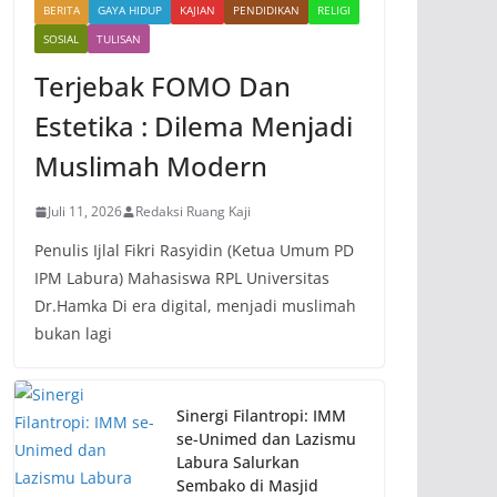
BERITA
GAYA HIDUP
KAJIAN
PENDIDIKAN
RELIGI
SOSIAL
TULISAN
Terjebak FOMO Dan
Estetika : Dilema Menjadi
Muslimah Modern
Juli 11, 2026
Redaksi Ruang Kaji
Penulis Ijlal Fikri Rasyidin (Ketua Umum PD
IPM Labura) Mahasiswa RPL Universitas
Dr.Hamka Di era digital, menjadi muslimah
bukan lagi
Sinergi Filantropi: IMM
se-Unimed dan Lazismu
Labura Salurkan
Sembako di Masjid