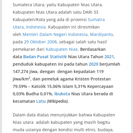
Sumatera Utara, yaitu Kabupaten Nias Utara.
Kabupaten Nias Utara adalah satu DARI 33
Kabupaten/Kota yang ada di provinsi
Sumatra
Utara
,
Indonesia
. Kabupaten ini diresmikan
oleh
Menteri Dalam Negeri Indonesia
,
Mardiyanto
,
pada
29 Oktober
2008
, sebagai salah satu hasil
pemekaran dari
Kabupaten Nias
.
Berdasarkan
data
Badan Pusat Statistik
Nias Utara Tahun
2021
,
penduduk kabupaten ini pada tahun
2020
berjumlah
147.274 jiwa, dengan dengan kepadatan 119
2
jiwa/km
, dan pemeluk agama Kristen Protestan
79,59% – Katolik 15,06% Islam 5,31% Kepercayaan
0,03% Budha 0,01%,
Ibukota
Nias Utara berada di
kecamatan
Lotu
(Wikipedia)
.
Dalam data diatas menunjukkan bahwa Kabupaten
Nias utara adalah kabupaten yang masih begitu
muda usianya dengan kondisi multi etnis, budaya,