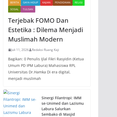
BERITA
GAYA HIDUP
KAJIAN
PENDIDIKAN
RELIGI
SOSIAL
TULISAN
Terjebak FOMO Dan
Estetika : Dilema Menjadi
Muslimah Modern
Juli 11, 2026
Redaksi Ruang Kaji
Bagikan: 0 Penulis Ijlal Fikri Rasyidin (Ketua
Umum PD IPM Labura) Mahasiswa RPL
Universitas Dr.Hamka Di era digital,
menjadi muslimah
Sinergi Filantropi: IMM
se-Unimed dan Lazismu
Labura Salurkan
Sembako di Masjid