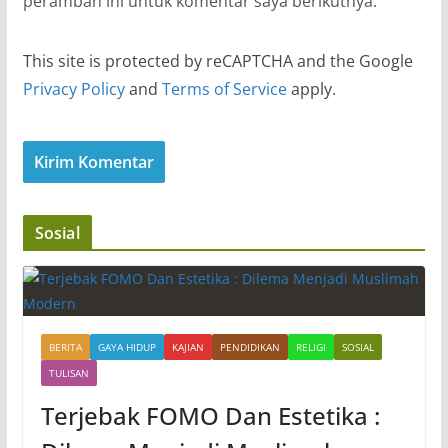
peramban ini untuk komentar saya berikutnya.
This site is protected by reCAPTCHA and the Google
Privacy Policy
and
Terms of Service
apply.
Sosial
BERITA
GAYA HIDUP
KAJIAN
PENDIDIKAN
RELIGI
SOSIAL
TULISAN
Terjebak FOMO Dan Estetika :