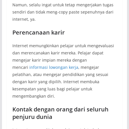
Namun, selalu ingat untuk tetap mengerjakan tugas
sendiri dan tidak meng-copy paste sepenuhnya dari
internet, ya.
Perencanaan karir
Internet memungkinkan pelajar untuk mengevaluasi
dan merencanakan karir mereka. Pelajar dapat
mengejar karir impian mereka dengan
mencari
informasi lowongan kerja
, mengejar
pelatihan, atau mengejar pendidikan yang sesuai
dengan karir yang dipilih. Internet membuka
kesempatan yang luas bagi pelajar untuk
mengembangkan diri.
Kontak dengan orang dari seluruh
penjuru dunia