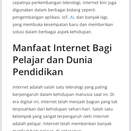
cepatnya perkembangan teknologi, internet kini juga
digunakan dalam berbagai bidang seperti
pengembangan aplikasi, IoT,
AI
, dan banyak lagi,
yang membuka kesempatan baru dan memberikan
solusi dalam berbagai aspek kehidupan.
Manfaat Internet Bagi
Pelajar dan Dunia
Pendidikan
Internet adalah salah satu teknologi yang paling
berpengaruh dalam kehidupan manusia saat ini. Di
era digital ini, internet telah menjadi bagian yang tak
terpisahkan dari kehidupan sehari-hari. Salah satu
kelompok yang sangat terpengaruh oleh internet
adalah pelajar. Internet telah memberikan banyak
manfaat bagi pelajar, di antaranya: