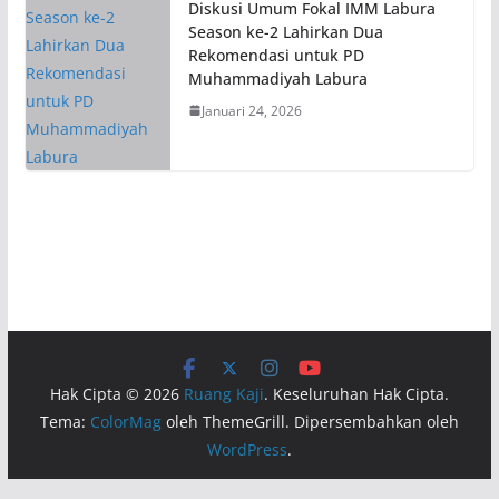
Diskusi Umum Fokal IMM Labura
Season ke-2 Lahirkan Dua
Rekomendasi untuk PD
Muhammadiyah Labura
Januari 24, 2026
Hak Cipta © 2026
Ruang Kaji
. Keseluruhan Hak Cipta.
Tema:
ColorMag
oleh ThemeGrill. Dipersembahkan oleh
WordPress
.