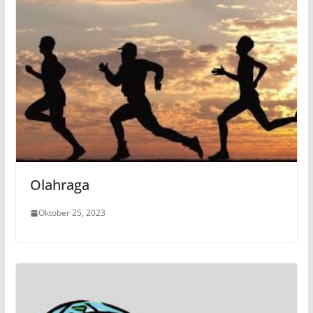
Olahraga
Oktober 25, 2023