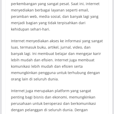
perkembangan yang sangat pesat. Saat ini, internet
menyediakan berbagai layanan seperti email,
peramban web, media sosial, dan banyak lagi yang
menjadi bagian yang tidak terpisahkan dari
kehidupan sehari-hari.
Internet menyediakan akses ke informasi yang sangat
luas, termasuk buku, artikel, jurnal, video, dan
banyak lagi. Ini membuat belajar dan mengejar karir
lebih mudah dan efisien. Internet juga membuat
komunikasi lebih mudah dan efisien serta
memungkinkan pengguna untuk terhubung dengan
orang lain di seluruh dunia.
Internet juga merupakan platform yang sangat
penting bagi bisnis dan ekonomi, memungkinkan
perusahaan untuk beroperasi dan berkomunikasi
dengan pelanggan di seluruh dunia. Dengan