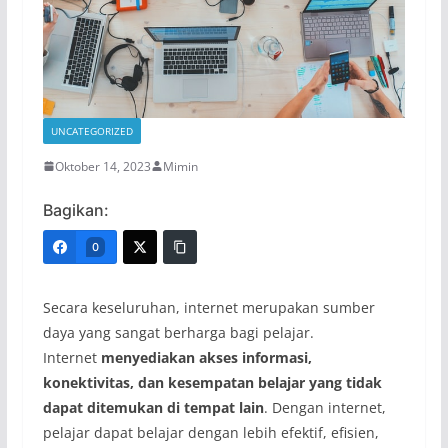
UNCATEGORIZED
Oktober 14, 2023
Mimin
Bagikan:
0
Secara keseluruhan, internet merupakan sumber
daya yang sangat berharga bagi pelajar.
Internet
menyediakan akses informasi,
konektivitas, dan kesempatan belajar yang tidak
dapat ditemukan di tempat lain
. Dengan internet,
pelajar dapat belajar dengan lebih efektif, efisien,