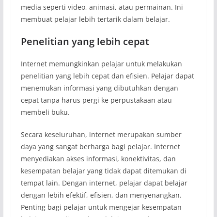
media seperti video, animasi, atau permainan. Ini
membuat pelajar lebih tertarik dalam belajar.
Penelitian yang lebih cepat
Internet memungkinkan pelajar untuk melakukan
penelitian yang lebih cepat dan efisien. Pelajar dapat
menemukan informasi yang dibutuhkan dengan
cepat tanpa harus pergi ke perpustakaan atau
membeli buku.
Secara keseluruhan, internet merupakan sumber
daya yang sangat berharga bagi pelajar. Internet
menyediakan akses informasi, konektivitas, dan
kesempatan belajar yang tidak dapat ditemukan di
tempat lain. Dengan internet, pelajar dapat belajar
dengan lebih efektif, efisien, dan menyenangkan.
Penting bagi pelajar untuk mengejar kesempatan