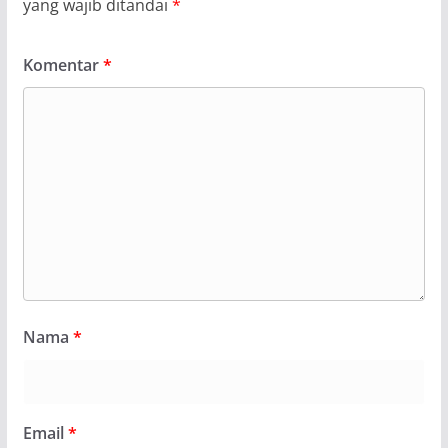
yang wajib ditandai
*
Komentar
*
Nama
*
Email
*