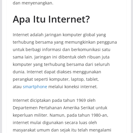
dan menyenangkan.
Apa Itu Internet?
Internet adalah jaringan komputer global yang
terhubung bersama yang memungkinkan pengguna
untuk berbagi informasi dan berkomunikasi satu
sama lain. Jaringan ini dibentuk oleh ribuan juta
komputer yang terhubung bersama dari seluruh
dunia. Internet dapat diakses menggunakan
perangkat seperti komputer, laptop, tablet,
atau
smartphone
melalui koneksi internet.
Internet diciptakan pada tahun 1969 oleh
Departemen Pertahanan Amerika Serikat untuk
keperluan militer. Namun, pada tahun 1980-an,
internet mulai digunakan secara luas oleh
masyarakat umum dan sejak itu telah mengalami