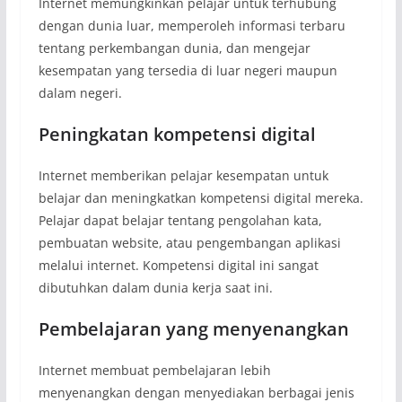
Internet memungkinkan pelajar untuk terhubung
dengan dunia luar, memperoleh informasi terbaru
tentang perkembangan dunia, dan mengejar
kesempatan yang tersedia di luar negeri maupun
dalam negeri.
Peningkatan kompetensi digital
Internet memberikan pelajar kesempatan untuk
belajar dan meningkatkan kompetensi digital mereka.
Pelajar dapat belajar tentang pengolahan kata,
pembuatan website, atau pengembangan aplikasi
melalui internet. Kompetensi digital ini sangat
dibutuhkan dalam dunia kerja saat ini.
Pembelajaran yang menyenangkan
Internet membuat pembelajaran lebih
menyenangkan dengan menyediakan berbagai jenis