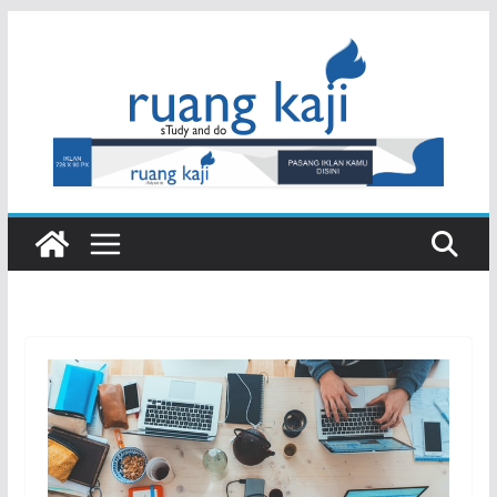
Skip
to
content