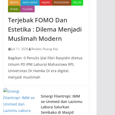
BERITA
GAYA HIDUP
KAJIAN
PENDIDIKAN
RELIGI
SOSIAL
TULISAN
Terjebak FOMO Dan
Estetika : Dilema Menjadi
Muslimah Modern
Juli 11, 2026
Redaksi Ruang Kaji
Bagikan: 0 Penulis Ijlal Fikri Rasyidin (Ketua
Umum PD IPM Labura) Mahasiswa RPL
Universitas Dr.Hamka Di era digital,
menjadi muslimah
Sinergi Filantropi: IMM
se-Unimed dan Lazismu
Labura Salurkan
Sembako di Masjid