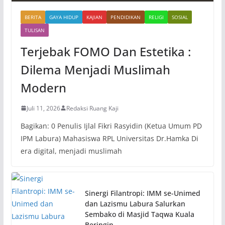
BERITA
GAYA HIDUP
KAJIAN
PENDIDIKAN
RELIGI
SOSIAL
TULISAN
Terjebak FOMO Dan Estetika :
Dilema Menjadi Muslimah
Modern
Juli 11, 2026
Redaksi Ruang Kaji
Bagikan: 0 Penulis Ijlal Fikri Rasyidin (Ketua Umum PD
IPM Labura) Mahasiswa RPL Universitas Dr.Hamka Di
era digital, menjadi muslimah
Sinergi Filantropi: IMM se-Unimed
dan Lazismu Labura Salurkan
Sembako di Masjid Taqwa Kuala
Beringin