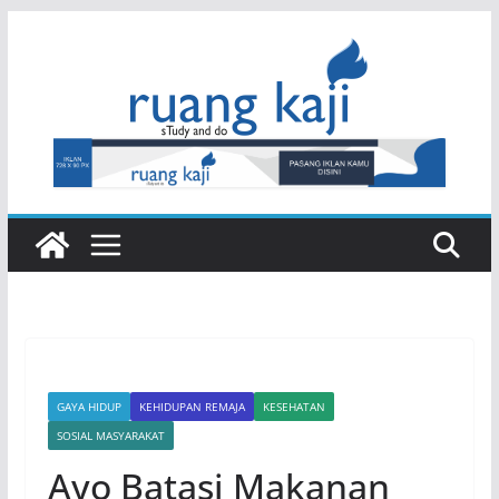
Skip
to
content
GAYA HIDUP
KEHIDUPAN REMAJA
KESEHATAN
SOSIAL MASYARAKAT
Ayo Batasi Makanan