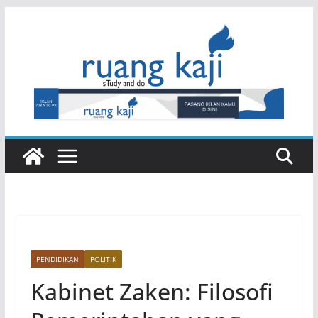
Skip
to
content
PENDIDIKAN
POLITIK
Kabinet Zaken: Filosofi