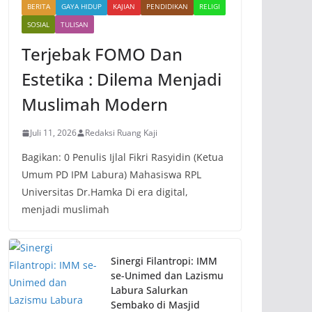
BERITA
GAYA HIDUP
KAJIAN
PENDIDIKAN
RELIGI
SOSIAL
TULISAN
Terjebak FOMO Dan
Estetika : Dilema Menjadi
Muslimah Modern
Juli 11, 2026
Redaksi Ruang Kaji
Bagikan: 0 Penulis Ijlal Fikri Rasyidin (Ketua
Umum PD IPM Labura) Mahasiswa RPL
Universitas Dr.Hamka Di era digital,
menjadi muslimah
Sinergi Filantropi: IMM
se-Unimed dan Lazismu
Labura Salurkan
Sembako di Masjid