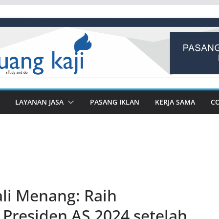
LAYANAN JASA
PASANG IKLAN
KERJA SAMA
C
i Menang: Raih
Presiden AS 2024 setelah