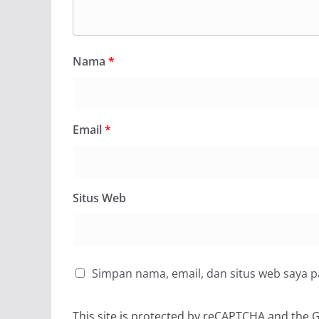
Nama
*
Email
*
Situs Web
Simpan nama, email, dan situs web saya 
This site is protected by reCAPTCHA and the