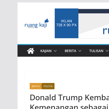
Skip
to
content
KAJIAN
BERITA
TULISAN
BERITA
POLITIK
Donald Trump Kembal
Kemenangan sebagai 