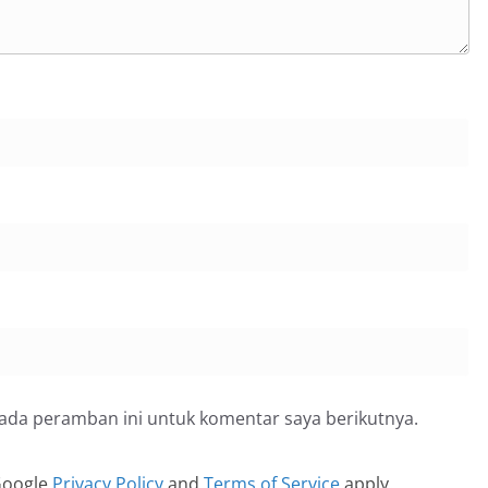
pada peramban ini untuk komentar saya berikutnya.
 Google
Privacy Policy
and
Terms of Service
apply.