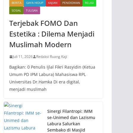
BERITA
GAYA HIDUP
KAJIAN
PENDIDIKAN
RELIGI
SOSIAL
TULISAN
Terjebak FOMO Dan
Estetika : Dilema Menjadi
Muslimah Modern
Juli 11, 2026
Redaksi Ruang Kaji
Bagikan: 0 Penulis Ijlal Fikri Rasyidin (Ketua
Umum PD IPM Labura) Mahasiswa RPL
Universitas Dr.Hamka Di era digital,
menjadi muslimah
Sinergi Filantropi: IMM
se-Unimed dan Lazismu
Labura Salurkan
Sembako di Masjid