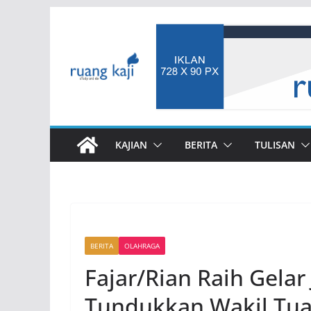
Skip
to
content
KAJIAN
BERITA
TULISAN
BERITA
OLAHRAGA
Fajar/Rian Raih Gelar
Tundukkan Wakil Tu