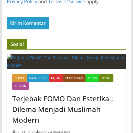
Privacy Policy
and
Terms of Service
apply.
Sosial
BERITA
GAYA HIDUP
KAJIAN
PENDIDIKAN
RELIGI
SOSIAL
TULISAN
Terjebak FOMO Dan Estetika :
Dilema Menjadi Muslimah
Modern
Juli 11, 2026
Redaksi Ruang Kaji