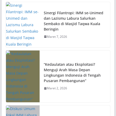
Sinergi Filantropi: IMM se-Unimed
dan Lazismu Labura Salurkan
Sembako di Masjid Taqwa Kuala
Beringin
Maret 7, 2026
“Kedaulatan atau Eksploitasi?
Menguji Arah Masa Depan
Lingkungan Indonesia di Tengah
Pusaran Pembangunan”
Maret 2, 2026