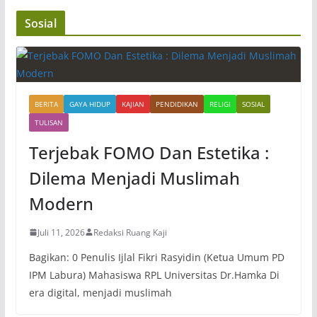
Sosial
BERITA
GAYA HIDUP
KAJIAN
PENDIDIKAN
RELIGI
SOSIAL
TULISAN
Terjebak FOMO Dan Estetika :
Dilema Menjadi Muslimah
Modern
Juli 11, 2026
Redaksi Ruang Kaji
Bagikan: 0 Penulis Ijlal Fikri Rasyidin (Ketua Umum PD
IPM Labura) Mahasiswa RPL Universitas Dr.Hamka Di
era digital, menjadi muslimah