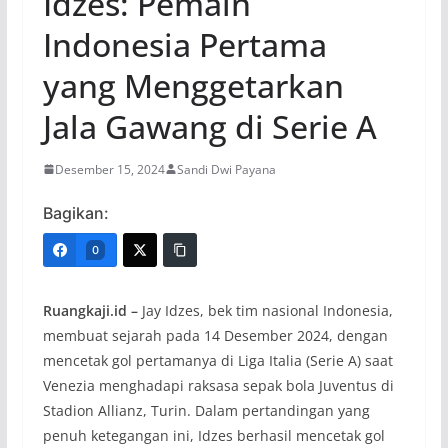
Idzes: Pemain
Indonesia Pertama
yang Menggetarkan
Jala Gawang di Serie A
Desember 15, 2024
Sandi Dwi Payana
Bagikan:
0
Ruangkaji.id –
Jay Idzes, bek tim nasional Indonesia,
membuat sejarah pada 14 Desember 2024, dengan
mencetak gol pertamanya di Liga Italia (Serie A) saat
Venezia menghadapi raksasa sepak bola Juventus di
Stadion Allianz, Turin. Dalam pertandingan yang
penuh ketegangan ini, Idzes berhasil mencetak gol