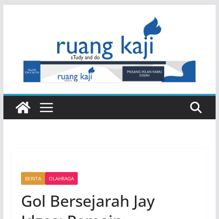
Skip
to
content
BERITA
OLAHRAGA
Gol Bersejarah Jay