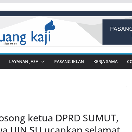
LAYANAN JASA
PASANG IKLAN
KERJA SAMA
C
 kosong ketua DPRD SUMUT,
wa UIN SU ucapkan selamat