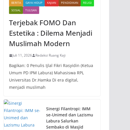
BERITA
GAYA HIDUP
KAJIAN
PENDIDIKAN
RELIGI
SOSIAL
TULISAN
Terjebak FOMO Dan
Estetika : Dilema Menjadi
Muslimah Modern
Juli 11, 2026
Redaksi Ruang Kaji
Bagikan: 0 Penulis Ijlal Fikri Rasyidin (Ketua
Umum PD IPM Labura) Mahasiswa RPL
Universitas Dr.Hamka Di era digital,
menjadi muslimah
Sinergi Filantropi: IMM
se-Unimed dan Lazismu
Labura Salurkan
Sembako di Masjid