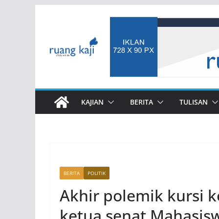
Skip
to
content
KAJIAN
BERITA
TULISAN
BERITA
POLITIK
Akhir polemik kursi
ketua senat Mahasis