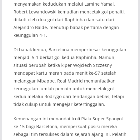
menyamakan kedudukan melalui Lamine Yamal.
Robert Lewandowski kemudian mencetak gol penalti,
diikuti oleh dua gol dari Raphinha dan satu dari
Alejandro Balde, menutup babak pertama dengan
keunggulan 4-1.
Di babak kedua, Barcelona memperbesar keunggulan
menjadi 5-1 berkat gol kedua Raphinha. Namun,
situasi berubah ketika kiper Wojciech Szczesny
mendapat kartu merah pada menit ke-57 setelah
melanggar Mbappe. Real Madrid memanfaatkan
keunggulan jumlah pemain untuk mencetak gol
kedua melalui Rodrygo dari tendangan bebas, tetapi
tidak cukup untuk mengejar ketertinggalan.
Kemenangan ini menandai trofi Piala Super Spanyol
ke-15 bagi Barcelona, memperkuat posisi mereka
sebagai tim tersukses dalam sejarah ajang ini. Pelatih