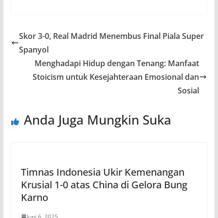
Skor 3-0, Real Madrid Menembus Final Piala Super
Spanyol
Menghadapi Hidup dengan Tenang: Manfaat
Stoicism untuk Kesejahteraan Emosional dan
Sosial
Anda Juga Mungkin Suka
Timnas Indonesia Ukir Kemenangan
Krusial 1-0 atas China di Gelora Bung
Karno
Juni 6, 2025