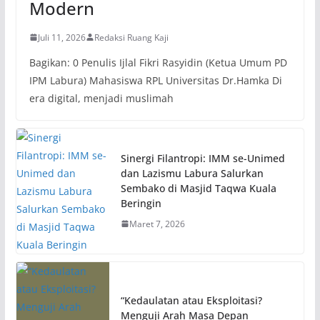
Modern
Juli 11, 2026
Redaksi Ruang Kaji
Bagikan: 0 Penulis Ijlal Fikri Rasyidin (Ketua Umum PD
IPM Labura) Mahasiswa RPL Universitas Dr.Hamka Di
era digital, menjadi muslimah
Sinergi Filantropi: IMM se-Unimed
dan Lazismu Labura Salurkan
Sembako di Masjid Taqwa Kuala
Beringin
Maret 7, 2026
“Kedaulatan atau Eksploitasi?
Menguji Arah Masa Depan