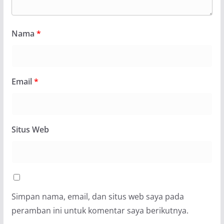
Nama
*
Email
*
Situs Web
Simpan nama, email, dan situs web saya pada
peramban ini untuk komentar saya berikutnya.