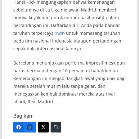
Hansi Flick mengungkapkan bahwa kemenangan
sebelumnya di La Liga melawan Madrid memberi
timnya keyakinan untuk meraih hasil positif dalam
pertandingan ini. Daftarkan diri Anda pada bandar
taruhan terpercaya
1win
untuk memasang taruhan
pada tim nasional Indonesia ataupun pertandingan
sepak bola internasional lainnya.
Barcelona menunjukkan performa impresif meskipun
harus bermain dengan 10 pemain di babak kedua.
Kemenangan ini menjadi langkah awal yang baik bagi
mereka setelah musim lalu tanpa gelar, dan
menegaskan kembali dominasi mereka atas rival
abadi, Real Madrid.
Bagikan:
0