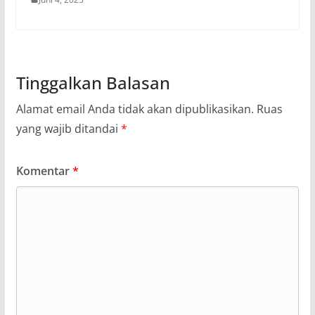
Tinggalkan Balasan
Alamat email Anda tidak akan dipublikasikan.
Ruas
yang wajib ditandai
*
Komentar
*