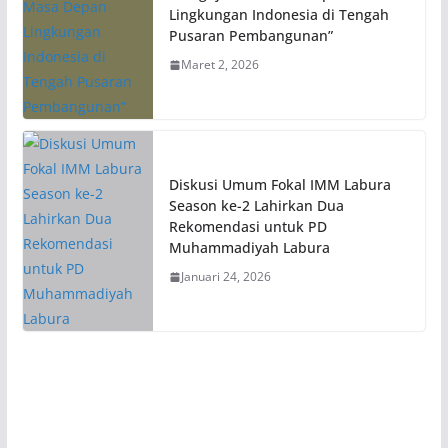
Lingkungan Indonesia di Tengah
Pusaran Pembangunan”
Maret 2, 2026
Diskusi Umum Fokal IMM Labura
Season ke-2 Lahirkan Dua
Rekomendasi untuk PD
Muhammadiyah Labura
Januari 24, 2026