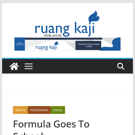
Skip
to
content
BERITA
PENDIDIKAN
SOSIAL
Formula Goes To