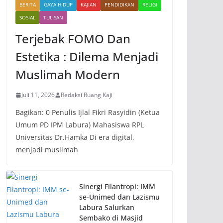
BERITA
GAYA HIDUP
KAJIAN
PENDIDIKAN
RELIGI
SOSIAL
TULISAN
Terjebak FOMO Dan
Estetika : Dilema Menjadi
Muslimah Modern
Juli 11, 2026
Redaksi Ruang Kaji
Bagikan: 0 Penulis Ijlal Fikri Rasyidin (Ketua
Umum PD IPM Labura) Mahasiswa RPL
Universitas Dr.Hamka Di era digital,
menjadi muslimah
Sinergi Filantropi: IMM
se-Unimed dan Lazismu
Labura Salurkan
Sembako di Masjid