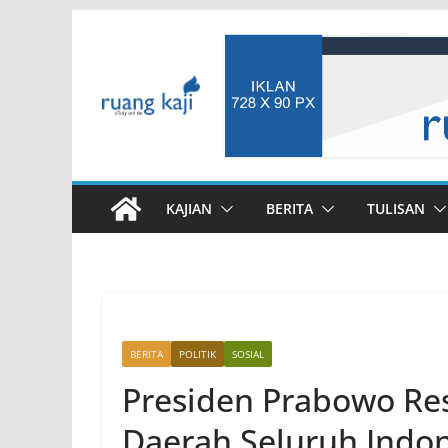
Skip
to
content
KAJIAN
BERITA
TULISAN
BERITA
POLITIK
SOSIAL
Presiden Prabowo Res
Daerah Seluruh Indon