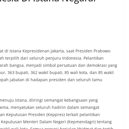
 di Istana Kepresidenan Jakarta, saat Presiden Prabowo
h terpilih dari seluruh penjuru Indonesia. Pelantikan
sejarah bangsa, menjadi simbol persatuan dan demokrasi yang
r, 363 bupati, 362 wakil bupati, 85 wali kota, dan 85 wakil
sumpah jabatan di hadapan presiden dan seluruh tamu
menuju Istana, diiringi semangat kebangsaan yang
ema, menyatukan seluruh hadirin dalam semangat
n Keputusan Presiden (Keppres) terkait pelantikan
 Keputusan Menteri Dalam Negeri (Kepmendagri) tentang
wakil wali kota. Semua prosesi berjalan khidmat dan tertib,