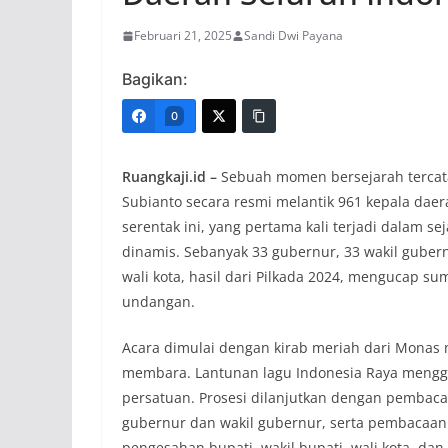
Februari 21, 2025
Sandi Dwi Payana
Bagikan:
0
Ruangkaji.id –
Sebuah momen bersejarah tercatat
Subianto secara resmi melantik 961 kepala daera
serentak ini, yang pertama kali terjadi dalam 
dinamis. Sebanyak 33 gubernur, 33 wakil gubernu
wali kota, hasil dari Pilkada 2024, mengucap 
undangan.
Acara dimulai dengan kirab meriah dari Monas 
membara. Lantunan lagu Indonesia Raya mengg
persatuan. Prosesi dilanjutkan dengan pembacaa
gubernur dan wakil gubernur, serta pembacaan
pengesahan bupati, wakil bupati, wali kota, dan 