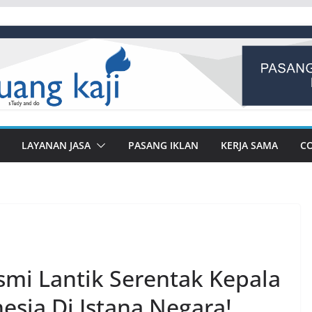
LAYANAN JASA
PASANG IKLAN
KERJA SAMA
C
mi Lantik Serentak Kepala
esia Di Istana Negara!