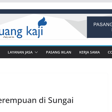
LAYANAN JASA
PASANG IKLAN
KERJA SAMA
C
erempuan di Sungai