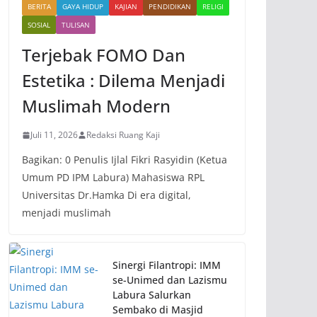
BERITA
GAYA HIDUP
KAJIAN
PENDIDIKAN
RELIGI
SOSIAL
TULISAN
Terjebak FOMO Dan
Estetika : Dilema Menjadi
Muslimah Modern
Juli 11, 2026
Redaksi Ruang Kaji
Bagikan: 0 Penulis Ijlal Fikri Rasyidin (Ketua
Umum PD IPM Labura) Mahasiswa RPL
Universitas Dr.Hamka Di era digital,
menjadi muslimah
Sinergi Filantropi: IMM
se-Unimed dan Lazismu
Labura Salurkan
Sembako di Masjid