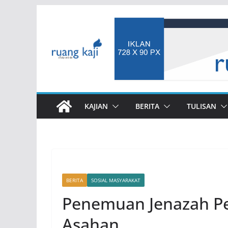
Skip
to
content
KAJIAN
BERITA
TULISAN
BERITA
SOSIAL MASYARAKAT
Penemuan Jenazah P
Asahan