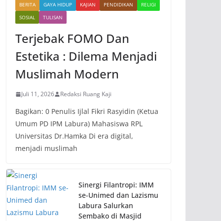
BERITA
GAYA HIDUP
KAJIAN
PENDIDIKAN
RELIGI
SOSIAL
TULISAN
Terjebak FOMO Dan
Estetika : Dilema Menjadi
Muslimah Modern
Juli 11, 2026
Redaksi Ruang Kaji
Bagikan: 0 Penulis Ijlal Fikri Rasyidin (Ketua
Umum PD IPM Labura) Mahasiswa RPL
Universitas Dr.Hamka Di era digital,
menjadi muslimah
Sinergi Filantropi: IMM
se-Unimed dan Lazismu
Labura Salurkan
Sembako di Masjid