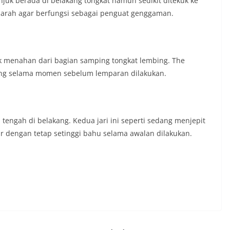
unjuk berada di belakang tongkat namun sedikit ditekuk ke
n arah agar berfungsi sebagai penguat genggaman.
juk menahan dari bagian samping tongkat lembing. The
ng selama momen sebelum lemparan dilakukan.
 tengah di belakang. Kedua jari ini seperti sedang menjepit
ar dengan tetap setinggi bahu selama awalan dilakukan.