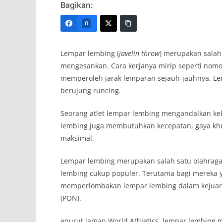
Bagikan:
0
Lempar lembing (
javelin throw
) merupakan salah
mengesankan. Cara kerjanya mirip seperti nomo
memperoleh jarak lemparan sejauh-jauhnya. Lem
berujung runcing.
Seorang atlet lempar lembing mengandalkan keku
lembing juga membutuhkan kecepatan, gaya khu
maksimal.
Lempar lembing merupakan salah satu olahraga
lembing cukup populer. Terutama bagi mereka ya
memperlombakan lempar lembing dalam kejuaraa
(PON).
enurut laman World Athletics, lempar lembing 