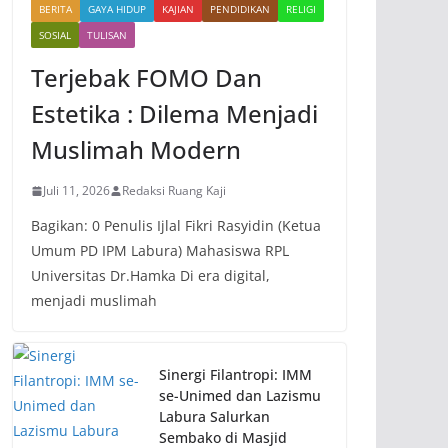
BERITA
GAYA HIDUP
KAJIAN
PENDIDIKAN
RELIGI
SOSIAL
TULISAN
Terjebak FOMO Dan
Estetika : Dilema Menjadi
Muslimah Modern
Juli 11, 2026
Redaksi Ruang Kaji
Bagikan: 0 Penulis Ijlal Fikri Rasyidin (Ketua
Umum PD IPM Labura) Mahasiswa RPL
Universitas Dr.Hamka Di era digital,
menjadi muslimah
Sinergi Filantropi: IMM
se-Unimed dan Lazismu
Labura Salurkan
Sembako di Masjid