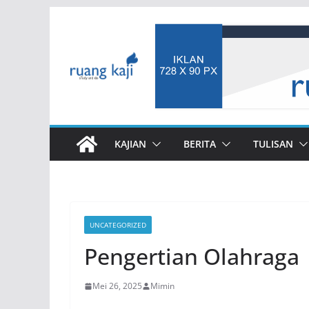
Skip
to
content
KAJIAN
BERITA
TULISAN
UNCATEGORIZED
Pengertian Olahraga
Mei 26, 2025
Mimin