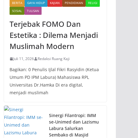
BERITA
GAYA HIDUP
KAJIAN
PENDIDIKAN
RELIGI
SOSIAL
TULISAN
Terjebak FOMO Dan
Estetika : Dilema Menjadi
Muslimah Modern
Juli 11, 2026
Redaksi Ruang Kaji
Bagikan: 0 Penulis Ijlal Fikri Rasyidin (Ketua
Umum PD IPM Labura) Mahasiswa RPL
Universitas Dr.Hamka Di era digital,
menjadi muslimah
Sinergi Filantropi: IMM
se-Unimed dan Lazismu
Labura Salurkan
Sembako di Masjid