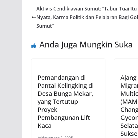
Aktivis Cendikiawan Sumut: “Tabur Tuai Itu
Nyata, Karma Politik dan Pelajaran Bagi Go
Sumut”
Anda Juga Mungkin Suka
Pemandangan di
Ajang
Pantai Kelingking di
Migra
Desa Bunga Mekar,
Multic
yang Tertutup
(MAMF
Proyek
Chang
Pembangunan Lift
Gyeon
Kaca
Selata
Sukse
November 2, 2025