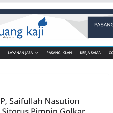
LAYANAN JASA
PASANG IKLAN
KERJA SAMA
C
P, Saifullah Nasution
Sitorus Pimpin Golkar