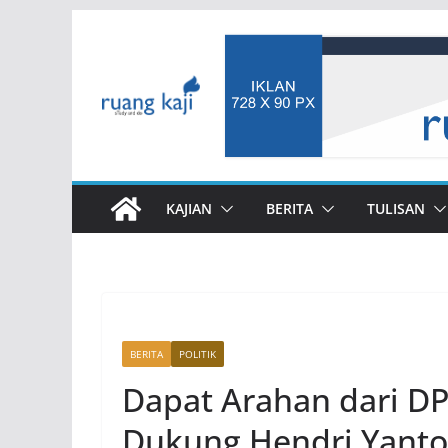
Skip
to
content
KAJIAN
BERITA
TULISAN
BERITA
POLITIK
Dapat Arahan dari DP
Dukung Hendri Yanto 