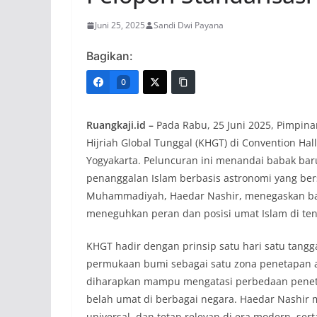
Juni 25, 2025
Sandi Dwi Payana
Bagikan:
0
Ruangkaji.id –
Pada Rabu, 25 Juni 2025, Pimpi
Hijriah Global Tunggal (KHGT) di Convention Hal
Yogyakarta. Peluncuran ini menandai babak ba
penanggalan Islam berbasis astronomi yang ber
Muhammadiyah, Haedar Nashir, menegaskan ba
meneguhkan peran dan posisi umat Islam di ten
KHGT hadir dengan prinsip satu hari satu tang
permukaan bumi sebagai satu zona penetapan awa
diharapkan mampu mengatasi perbedaan peneta
belah umat di berbagai negara. Haedar Nashir 
universal, dan tetap relevan di era modern, se