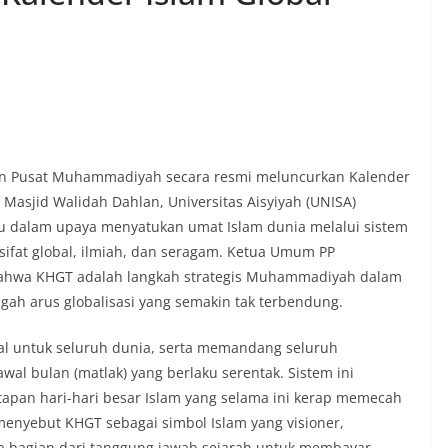
nan Pusat Muhammadiyah secara resmi meluncurkan Kalender
l Masjid Walidah Dahlan, Universitas Aisyiyah (UNISA)
ru dalam upaya menyatukan umat Islam dunia melalui sistem
sifat global, ilmiah, dan seragam. Ketua Umum PP
hwa KHGT adalah langkah strategis Muhammadiyah dalam
gah arus globalisasi yang semakin tak terbendung
.
gal untuk seluruh dunia, serta memandang seluruh
l bulan (matlak) yang berlaku serentak. Sistem ini
pan hari-hari besar Islam yang selama ini kerap memecah
menyebut KHGT sebagai simbol Islam yang visioner,
rta bagian dari tanggung jawab sejarah untuk membayar