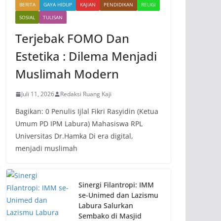
BERITA
GAYA HIDUP
KAJIAN
PENDIDIKAN
RELIGI
SOSIAL
TULISAN
Terjebak FOMO Dan
Estetika : Dilema Menjadi
Muslimah Modern
Juli 11, 2026
Redaksi Ruang Kaji
Bagikan: 0 Penulis Ijlal Fikri Rasyidin (Ketua
Umum PD IPM Labura) Mahasiswa RPL
Universitas Dr.Hamka Di era digital,
menjadi muslimah
Sinergi Filantropi: IMM
se-Unimed dan Lazismu
Labura Salurkan
Sembako di Masjid