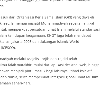
nda
.
suk dari Organisasi Kerja Sama Islam (OKI) yang diwakili
 Bakheet. Ia memuji inisiatif Muhammadiyah sebagai langkah
ntuk memperkuat persatuan umat Islam melalui standarisasi
f dalam kehidupan keagamaan. KHGT juga telah mendapat
klarasi Jakarta 2008 dan dukungan Islamic World
n (ICESCO)
.
yah melalui Majelis Tarjih dan Tajdid telah
mu falak mutakhir, mulai dari aplikasi desktop, web, hingga
pkan menjadi pintu masuk bagi lahirnya ijtihad kolektif
a dan dunia, serta memperkuat integrasi global umat Muslim
amaan sehari-hari
.