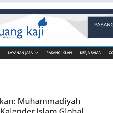
LAYANAN JASA
PASANG IKLAN
KERJA SAMA
C
rkan: Muhammadiyah
 Kalender Islam Global