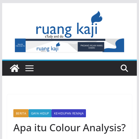
Skip
to
content
BERITA
GAYA HIDUP
KEHIDUPAN REMAJA
Apa itu Colour Analysis?