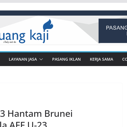
LAYANAN JASA
PASANG IKLAN
KERJA SAMA
C
23 Hantam Brunei
la AFF U-23