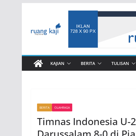
Skip
to
content
KAJIAN
BERITA
TULISAN
BERITA
OLAHRAGA
Timnas Indonesia U-
Darussalam 8-0 di Pia