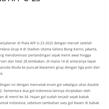
rjalanan di Piala AFF U-23 2025 dengan meriah setelah
dana Grup A di Stadion Utama Gelora Bung Karno, Jakarta,
burg mendominasi pertandingan sejak menit awal hingga
sen dan total 28 tembakan, di mana 14 di antaranya tepat
 Garuda Muda ke puncak klasemen grup dengan tiga poin dan
ya.
ingan ini dengan mencetak enam gol sekaligus alias double
n 62. Sementara dua gol Indonesia lainnya diciptakan oleh
n di menit ke-34. Hujan gol sudah terjadi sejak babak
untuk Indonesia, sebelum tambahan satu gol Raven di babak