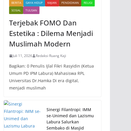
BERITA
GAYA HIDUP
KAJIAN
PENDIDIKAN
RELIGI
SOSIAL
TULISAN
Terjebak FOMO Dan
Estetika : Dilema Menjadi
Muslimah Modern
Juli 11, 2026
Redaksi Ruang Kaji
Bagikan: 0 Penulis Ijlal Fikri Rasyidin (Ketua
Umum PD IPM Labura) Mahasiswa RPL
Universitas Dr.Hamka Di era digital,
menjadi muslimah
Sinergi Filantropi: IMM
se-Unimed dan Lazismu
Labura Salurkan
Sembako di Masjid