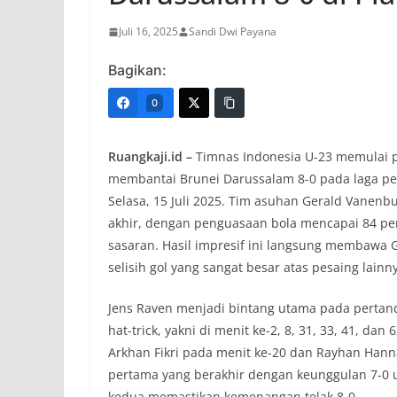
Juli 16, 2025
Sandi Dwi Payana
Bagikan:
0
Ruangkaji.id –
Timnas Indonesia U-23 memulai pe
membantai Brunei Darussalam 8-0 pada laga per
Selasa, 15 Juli 2025. Tim asuhan Gerald Vanen
akhir, dengan penguasaan bola mencapai 84 per
sasaran. Hasil impresif ini langsung membawa
selisih gol yang sangat besar atas pesaing lainn
Jens Raven menjadi bintang utama pada pertand
hat-trick, yakni di menit ke-2, 8, 31, 33, 41, da
Arkhan Fikri pada menit ke-20 dan Rayhan Hanna
pertama yang berakhir dengan keunggulan 7-0 
kedua memastikan kemenangan telak 8-0.