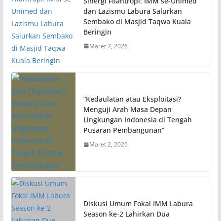
Sinergi Filantropi: IMM se-Unimed
dan Lazismu Labura Salurkan
Sembako di Masjid Taqwa Kuala
Beringin
Maret 7, 2026
“Kedaulatan atau Eksploitasi?
Menguji Arah Masa Depan
Lingkungan Indonesia di Tengah
Pusaran Pembangunan”
Maret 2, 2026
Diskusi Umum Fokal IMM Labura
Season ke-2 Lahirkan Dua