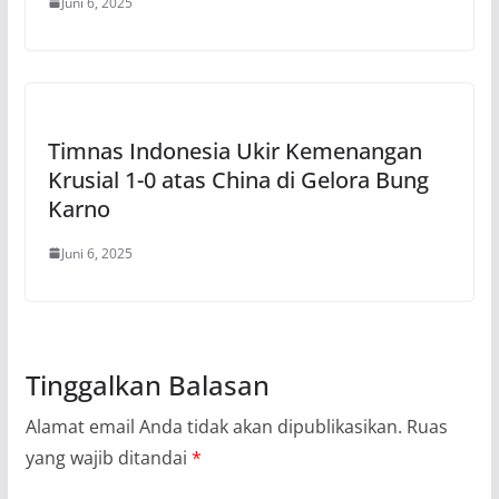
Juni 6, 2025
Timnas Indonesia Ukir Kemenangan
Krusial 1-0 atas China di Gelora Bung
Karno
Juni 6, 2025
Tinggalkan Balasan
Alamat email Anda tidak akan dipublikasikan.
Ruas
yang wajib ditandai
*