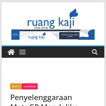
Skip
to
content
BERITA
OLAHRAGA
Penyelenggaraan