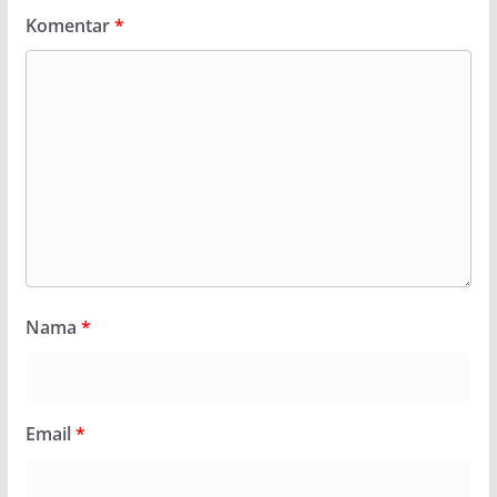
Komentar
*
Nama
*
Email
*