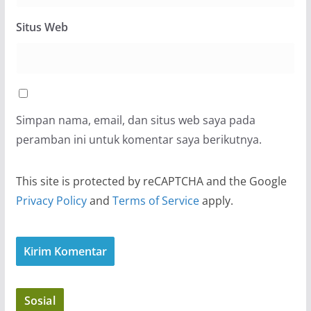
Situs Web
Simpan nama, email, dan situs web saya pada
peramban ini untuk komentar saya berikutnya.
This site is protected by reCAPTCHA and the Google
Privacy Policy
and
Terms of Service
apply.
Sosial