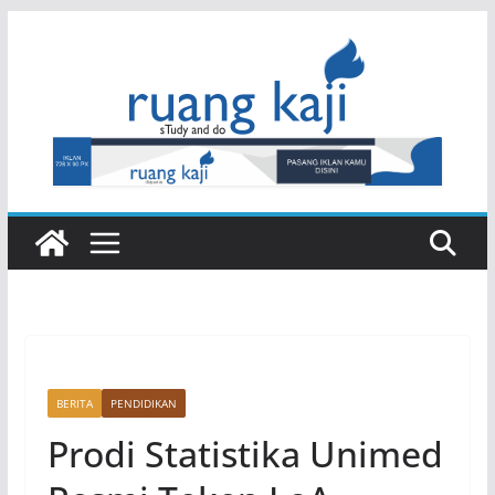
Skip
to
content
BERITA
PENDIDIKAN
Prodi Statistika Unimed