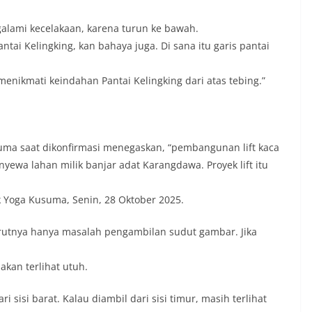
galami kecelakaan, karena turun ke bawah.
tai Kelingking, kan bahaya juga. Di sana itu garis pantai
 menikmati keindahan Pantai Kelingking dari atas tebing.”
ma saat dikonfirmasi menegaskan, “pembangunan lift kaca
yewa lahan milik banjar adat Karangdawa. Proyek lift itu
ek Yoga Kusuma, Senin, 28 Oktober 2025.
nurutnya hanya masalah pengambilan sudut gambar. Jika
akan terlihat utuh.
ri sisi barat. Kalau diambil dari sisi timur, masih terlihat