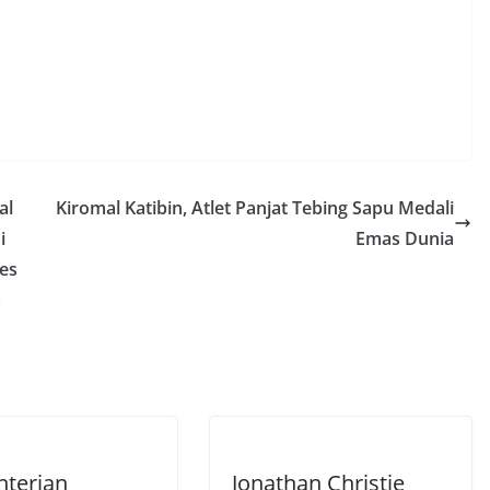
al
Kiromal Katibin, Atlet Panjat Tebing Sapu Medali
i
Emas Dunia
es
a
terian
Jonathan Christie