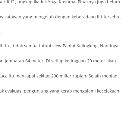
oyek lift” , ungkap Ikadek Yoga Kusuma. Pihaknya juga belum
ya wisatawan yang mengeluh dengan keberadaan lift tersebut.
.
ift itu, tidak semua tutupi view Pantai Kelingking. Nantinya
an jembatan 64 meter. Di setiap ketinggian 20 meter akan
 kaca itu mencapai sekitar 200 miliar rupiah. Selain menjadi
untuk evakuasi pengunjung yang kerap mengalami kecelakaan