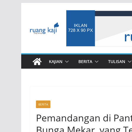
Skip
to
content
KAJIAN
BERITA
TULISAN
BERITA
Pemandangan di Panta
Bunga Mekar, yang Te