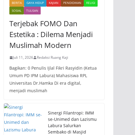
BERITA
GAYA HIDUP
KAJIAN
PENDIDIKAN
RELIGI
SOSIAL
TULISAN
Terjebak FOMO Dan
Estetika : Dilema Menjadi
Muslimah Modern
Juli 11, 2026
Redaksi Ruang Kaji
Bagikan: 0 Penulis Ijlal Fikri Rasyidin (Ketua
Umum PD IPM Labura) Mahasiswa RPL
Universitas Dr.Hamka Di era digital,
menjadi muslimah
Sinergi Filantropi: IMM
se-Unimed dan Lazismu
Labura Salurkan
Sembako di Masjid