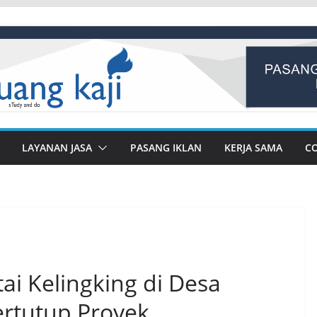
LAYANAN JASA
PASANG IKLAN
KERJA SAMA
C
i Kelingking di Desa
rtutup Proyek