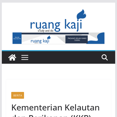
Skip
to
content
BERITA
Kementerian Kelautan