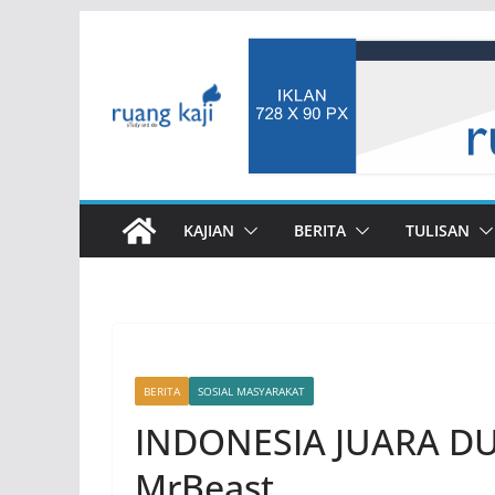
Skip
to
content
KAJIAN
BERITA
TULISAN
BERITA
SOSIAL MASYARAKAT
INDONESIA JUARA DUN
MrBeast