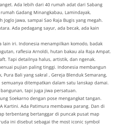
anget. Ada lebih dari 40 rumah adat dari Sabang
ti rumah Gadang Minangkabau, Lamindayak,
h Joglo Jawa, sampai Sao Raja Bugis yang megah.
ntara. Ada pedagang sayur, ada becak, ada kain
ia lain iri. Indonesia menampilkan komodo, badak
utan, raflesia Arnoldi, hutan bakau ala Raja Ampat.
. Tapi detailnya halus, artistik, dan ngenak.
g menuai pujian paling tinggi. Indonesia membangun
, Pura Bali yang sakral , Gereja Blenduk Semarang,
 semuanya ditempatkan dalam satu lanskap damai.
bangunan, tapi juga jiwa persatuan.
tung Soekarno dengan pose mengangkat tangan.
.A Kartini. Ada Patimura membawa parang. Dan di
p terbentang bertanggar di puncak pusat map
uda ini disebut sebagai the most iconic symbol