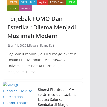
BERITA
GAYA HIDUP
KAJIAN
PENDIDIKAN
RELIGI
SOSIAL
TULISAN
Terjebak FOMO Dan
Estetika : Dilema Menjadi
Muslimah Modern
Juli 11, 2026
Redaksi Ruang Kaji
Bagikan: 0 Penulis Ijlal Fikri Rasyidin (Ketua
Umum PD IPM Labura) Mahasiswa RPL
Universitas Dr.Hamka Di era digital,
menjadi muslimah
Sinergi Filantropi: IMM
se-Unimed dan Lazismu
Labura Salurkan
Sembako di Masjid