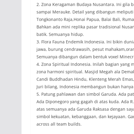
2. Zona Keragaman Budaya Nusantara. Ini gila b
sampai Merauke. Detail yang dibangun melipu
Tongkonanto Raja,Honai Papua, Balai Bali, Ruma
Bahkan ada mini replika pasar tradisional Nusa
batik. Semuanya hidup.
3. Flora Fauna Endemik Indonesia. Ini bikin dun
jawa, burung cendrawasih, pesut mahakam,orang
Semuanya dibangun dalam bentuk voxel Minecraft
4. Zona Spiritual Indonesia. Inilah bagian yan
zona harmoni spiritual. Masjid Megah ala Demak
Candi Buddhadan Hindu, Klenteng Merah Emas,
Juri bilang, Indonesia membangun bukan hanya 
5. Patung pahlawan dan simbol Garuda. Ada pa
Ada Diponegoro yang gagah di atas kuda. Ada R
atas semuanya ada Garuda Raksasa dengan saya
simbol kekuatan, kebanggaan, dan kejayaan. Gar
across all team builds.