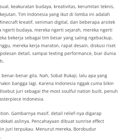
isual, keakuratan budaya, kreativitas, kerumitan teknis,
n kejutan. Tim Indonesia yang ikut di lomba ini adalah
necraft kreatif, seniman digital, dan beberapa arsitek
ngerti budaya, mereka ngerti sejarah, mereka ngerti
reka bekerja sebagai tim besar yang saling ngebackup,
ggu, mereka kerja maraton, rapat desain, diskusi riset
olesan detail, sampai texting performance, biar dunia
h.
benar-benar gila. Nah, Sobat Rukaji, lalu apa yang
makin bangga lagi. Karena Indonesia nggak cuma bikin
sebut juri sebagai the most soulful nation built, penuh
asterpiece Indonesia.
ation. Gambarnya masif, detail relief-nya digarap
dekati aslinya. Pencahayaan dibuat sunrise effect
kin juri terpukau. Menurut mereka, Borobudur
.