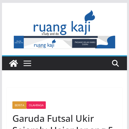
Skip
to
content
BERITA
OLAHRAGA
Garuda Futsal Ukir